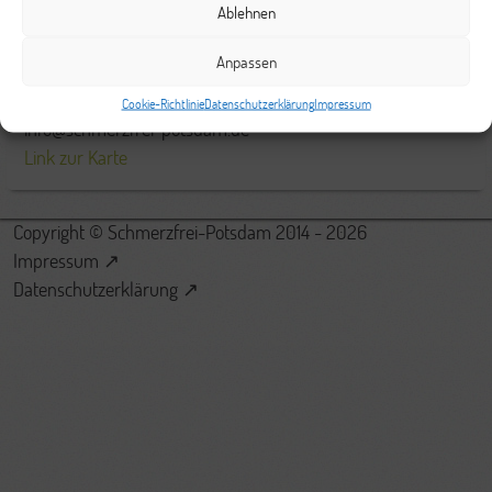
Ablehnen
Hegelallee 23
Anpassen
14467 Potsdam
(0331) 8709765
Cookie-Richtlinie
Datenschutzerklärung
Impressum
info@schmerzfrei-potsdam.de
Link zur Karte
Copyright © Schmerzfrei-Potsdam 2014 - 2026
Impressum ↗
Datenschutzerklärung ↗